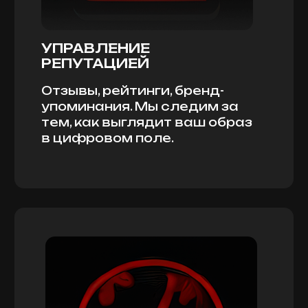
ПОМОЖЕМ СТАТЬ
ЛИДЕРАМИ РЫНКА
ПОЗВОНИТЬ
8 800 555-50-70
ПРИЕХАТЬ
197183, Санкт-Петербург,
Липовая аллея, 9
59.984467, 30.257532
Москва, Пресненская наб. 12,
этаж 36
Москва-Сити, Башня
Федерация (Восток)