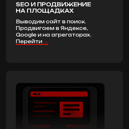
PROSTOR
СЕРТИФИЦИРОВАННОЕ
АГЕНТСТВО С 2006 Г.
А еще аккредитованное IT-
агентство, партнеры Яндекс и VK
Рекламы, 1-С Битрикс и Битрикс 24.
Кликнув на сертификаты, их можно
приблизить
РТИФИЦИРО
АГЕНТСТВО