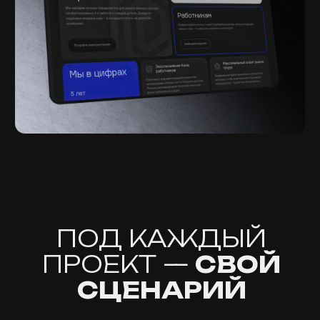
ПРОЕКТ —
СВОЙ
СЦЕНАРИЙ
Об услуге
ЛЕНДИНГ
Исследование аудитории
и оффера
Проработка структуры
маркетологом
AI для первичного прототипа:
чтобы проверить формулировки,
найти слабые места, уточнить
оффер
Модульный дизайн и сборка под
разные платформы
Создание уникального контента,
если нет своего
Анимации, микроинтеракции,
WebGL и 3D (если нужно вау)
Вёрстка на Tilda, WordPress или
с нуля (HTML+JS)