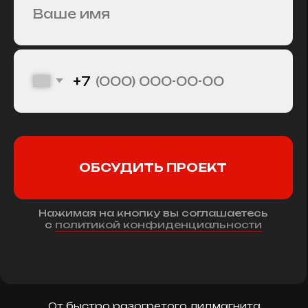
ПО ЧЕТКО
ВЫВЕРЕННОЙ
СИСТЕМЕ.
Каждый проект
мы начинаем
с вопроса «почему».
Потом — «для кого».
Потом — «что
должно измениться».
Мы проектируем
путь пользователя,
а не просто
структуру страниц.
Мы отсекаем
лишнее.
Превращаем цели
в сценарии.
Сценарии —
в интерфейсы.
От быстро разогретого лидмагнита