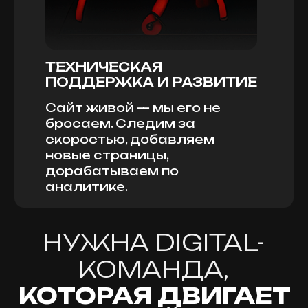
TELEGRAM
WHATSAPP
TG
ВК
Кейсы
Услуги
Наш подход
Контакты
Политика конфиденциальности
Реквизиты
НАВЕРХ