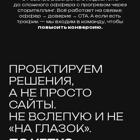
до сложного оффера с прогревом через
РАБОТЫ
сторителлинг. Всё работает на связке:
ЗА КОТОРЫЕ
оффер → доверие → CTA. А если есть
НЕ СТЫДНО
трафик — мы входим в команду, чтобы
повысить конверсию.
Ценность продукта
|
Визуал
|
Tilda
ИМИДЖ-САЙТ SKIP
PROJECT
Проект для конструкторов
по разработке документации
проектов изделий
машиностроения. Ссылка
на проект в Figma
Wordpress
|
ИИ
|
Аналитика
ГУДСЕСТРА НА ДОМ
ЗА 3 ЧАСА