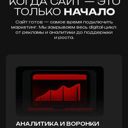
аналитике.
НУЖНА DIGITAL-
Cайт готов — самое время подключить
КОМАНДА,
маркетинг. Мы закрываем весь digital-цикл:
КОТОРАЯ ДВИГАЕТ
от рекламы и аналитики до поддержки
и роста.
ВПЕРЁД?
ОБСУДИТЬ СТРАТЕГИЮ РОСТА
ВОПРОС-ОТВЕТ