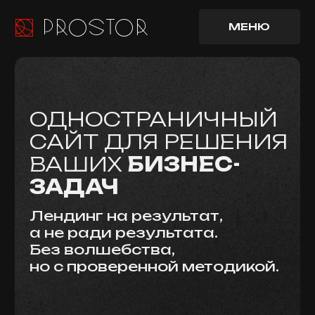
МЕНЮ
МЕНЮ
ОДНОСТРАНИЧНЫЙ
САЙТ ДЛЯ РЕШЕНИЯ
ВАШИХ
БИЗНЕС-
ЗАДАЧ
Лендинг на результат,
а не ради результата.
Без волшебства,
но с проверенной методикой.
+7