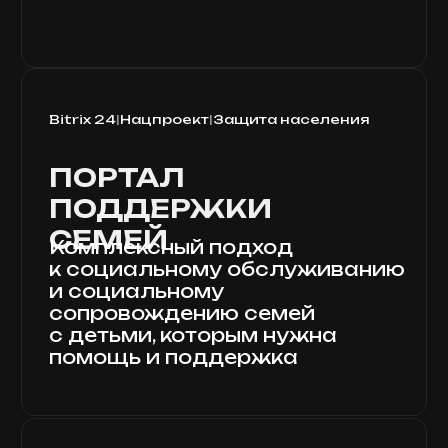
КОГДА САЙТ — ЭТО
ТОЛЬКО
НАЧАЛО
АНАЛИТИКА И ВОРОНКИ
Всё подключено: метрики,
цели, события. Знаем, где
отваливаются клиенты, и
улучшаем путь.