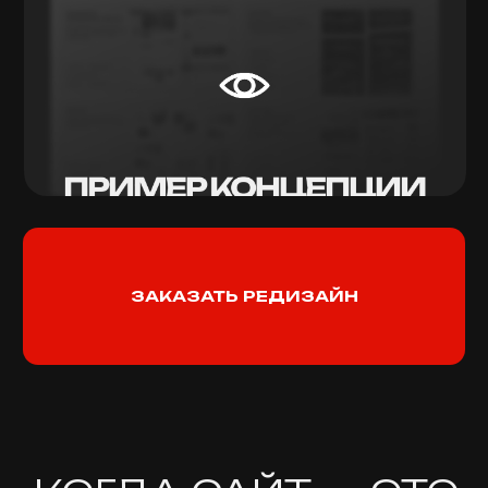
РЕПУТАЦИЕЙ
Отзывы, рейтинги, бренд-
упоминания. Мы следим за
тем, как выглядит ваш образ
в цифровом поле.
ТЕХНИЧЕСКАЯ
ПОДДЕРЖКА И РАЗВИТИЕ
Сайт живой — мы его не
бросаем. Следим за
скоростью, добавляем
новые страницы,
дорабатываем по