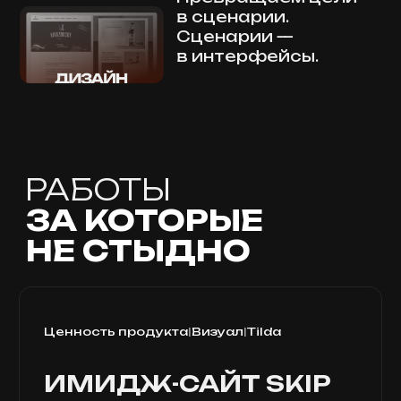
ФОНД МСП
Сайт для организации,
которая оказывает
государственные меры
поддержки малому
и среднему бизнесу,
самозанятым, а также
желающим открыть свое
дело в Санкт-Петербурге.
СДЕЛАЕМ UX-
РЕДИЗАЙН
С РЕЗУЛЬТАТОМ,
А НЕ ПРОСТО
НОВЫМ ВИДОМ
Редизайн — это не про «освежить
дизайн». Это про то, как сделать
сайт понятнее, быстрее